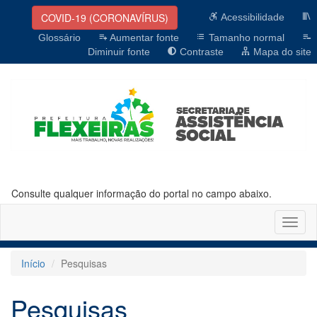
COVID-19 (CORONAVÍRUS)
Acessibilidade
Glossário
Aumentar fonte
Tamanho normal
Diminuir fonte
Contraste
Mapa do site
Consulte qualquer informação do portal no campo abaixo.
Altern
naveg
Início
Pesquisas
Pesquisas