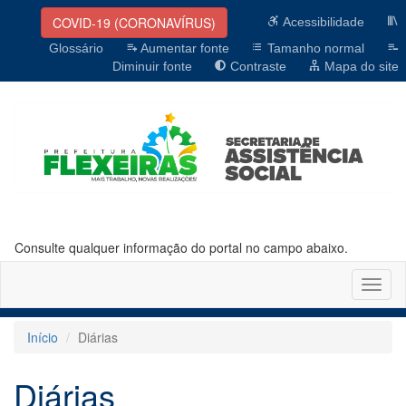
COVID-19 (CORONAVÍRUS)
Acessibilidade
Glossário
Aumentar fonte
Tamanho normal
Diminuir fonte
Contraste
Mapa do site
Consulte qualquer informação do portal no campo abaixo.
Altern
naveg
Início
Diárias
Diárias