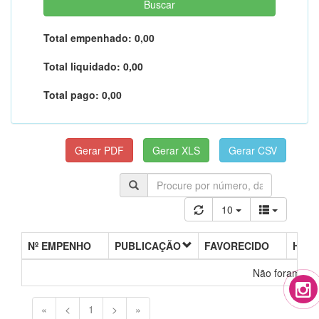
Total empenhado:
0,00
Total liquidado:
0,00
Total pago:
0,00
10
Nº EMPENHO
PUBLICAÇÃO
FAVORECIDO
HIST
Não foram enc
«
<
1
>
»