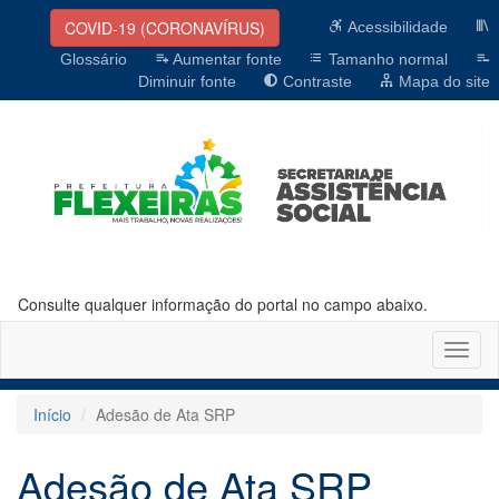
COVID-19 (CORONAVÍRUS)
Acessibilidade
Glossário
Aumentar fonte
Tamanho normal
Diminuir fonte
Contraste
Mapa do site
Consulte qualquer informação do portal no campo abaixo.
Altern
naveg
Início
Adesão de Ata SRP
Adesão de Ata SRP