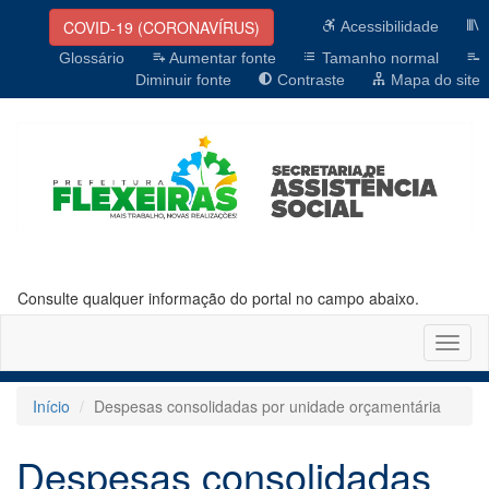
COVID-19 (CORONAVÍRUS)
Acessibilidade
Glossário
Aumentar fonte
Tamanho normal
Diminuir fonte
Contraste
Mapa do site
Consulte qualquer informação do portal no campo abaixo.
Altern
naveg
Início
Despesas consolidadas por unidade orçamentária
Despesas consolidadas