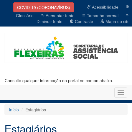
COVID-19 (CORONAVÍRUS)
Acessibilidade
Glossário
Aumentar fonte
Tamanho normal
Diminuir fonte
Contraste
Mapa do site
Consulte qualquer informação do portal no campo abaixo.
Altern
naveg
Início
Estagiários
Estagiários