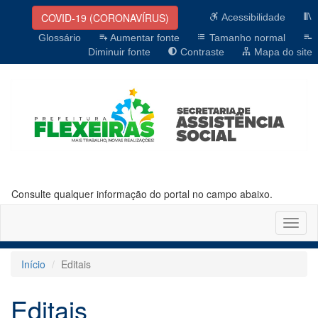
COVID-19 (CORONAVÍRUS)
Acessibilidade
Glossário
Aumentar fonte
Tamanho normal
Diminuir fonte
Contraste
Mapa do site
Consulte qualquer informação do portal no campo abaixo.
Altern
naveg
Início
Editais
Editais