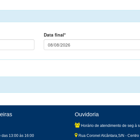
Data final*
eiras
Ouvidoria
Horário de atendimento de seg à s
e das 13:00 às 16:00
Rua Coronel Alcântara,S/N - Centro 