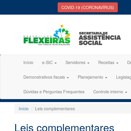
COVID-19 (CORONAVÍRUS)
Início
e-SIC
Servidores
Receitas
D
Demonstrativos fiscais
Planejamento
Legisla
Dúvidas e Perguntas Frequentes
Controle interno
Início
Leis complementares
Leis complementares