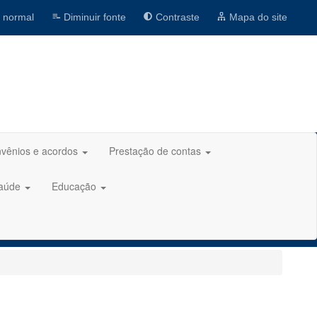
 normal
Diminuir fonte
Contraste
Mapa do site
vênios e acordos
Prestação de contas
aúde
Educação