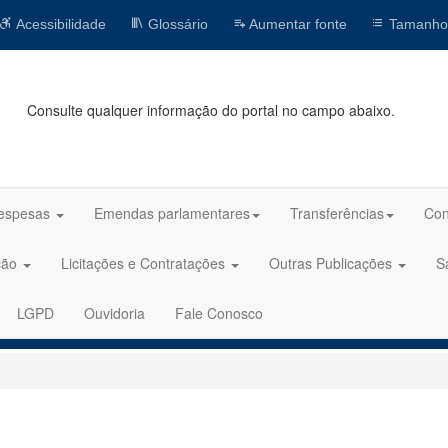
Acessibilidade
Glossário
Aumentar fonte
Tamanho
Consulte qualquer informação do portal no campo abaixo.
espesas
Emendas parlamentares
Transferências
Con
ção
Licitações e Contratações
Outras Publicações
S
LGPD
Ouvidoria
Fale Conosco